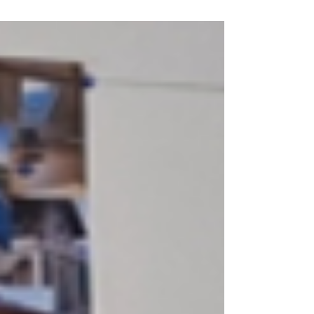
s'appuyer sur les profils pour optimiser son
management. Mieux qu'un long discours,
découvrons le feed back du responsable de Web
Hors Piste . Le regard client Web Hors Piste :
bilan de l'accompagnement avec les profils
Interview de Khaled Hamadmad, responsable
Web Hors Piste, dans ses locaux à Annecy
Appréhender la dimension rela