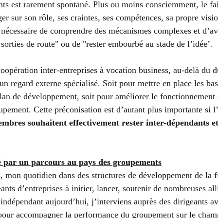
nts est rarement spontané. Plus ou moins consciemment, le fait
r sur son rôle, ses craintes, ses compétences, sa propre visio
ra nécessaire de comprendre des mécanismes complexes et d’av
 sorties de route" ou de "rester embourbé au stade de l’idée". 
oopération inter-entreprises à vocation business, au-delà du d
n regard externe spécialisé. Soit pour mettre en place les bas
plan de développement, soit pour améliorer le fonctionnement e
pement. Cette préconisation est d’autant plus importante si l
mbres souhaitent effectivement rester inter-dépendants et
é par un parcours au pays des groupements
, mon quotidien dans des structures de développement de la fi
eants d’entreprises à initier, lancer, soutenir de nombreuses all
 indépendant aujourd’hui, j’interviens auprès des dirigeants a
 pour accompagner la performance du groupement sur le champ