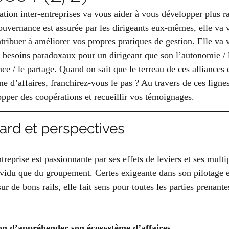
ation inter-entreprises va vous aider à vous développer plus r
uvernance est assurée par les dirigeants eux-mêmes, elle va v
tribuer à améliorer vos propres pratiques de gestion. Elle va 
x besoins paradoxaux pour un dirigeant que son l’autonomie /
ce / le partage. Quand on sait que le terreau de ces alliances 
e d’affaires, franchirez-vous le pas ? Au travers de ces lignes
pper des coopérations et recueillir vos témoignages. 
gard et perspectives 
treprise est passionnante par ses effets de leviers et ses mult
dividu que du groupement. Certes exigeante dans son pilotage e
ur de bons rails, elle fait sens pour toutes les parties prenante
çon d’appréhender son écosystème d’affaires