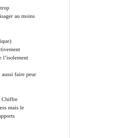
trop 
visager au moins 
fique)
ctivement  
e l’isolement 
aussi faire peur 
 Chiffre 
ess mais le 
apports 