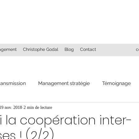
agement
Christophe Godal
Blog
Contact
c
ransmission
Management stratégie
Témoignage
19 nov. 2018
2 min de lecture
 la coopération inter-
es ! (2/2)