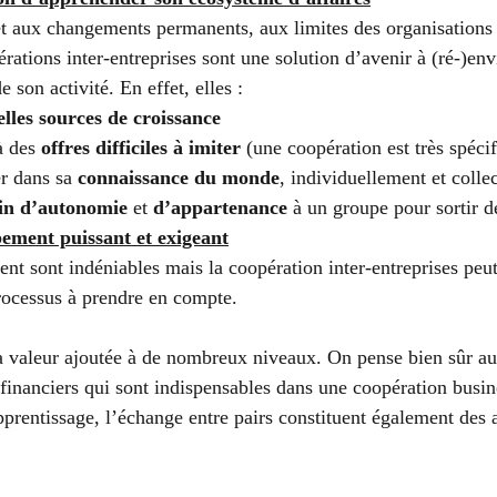
et aux changements permanents, aux limites des organisations 
érations inter-entreprises sont une solution d’avenir à (ré-)en
 son activité. En effet, elles :
lles sources de croissance
à des 
offres difficiles à imiter
 (une coopération est très spéci
r dans sa 
connaissance du monde
, individuellement et colle
in d’autonomie
 et 
d’appartenance
 à un groupe pour sortir d
pement puissant et exigeant
t sont indéniables mais la coopération inter-entreprises peut 
processus à prendre en compte. 
la valeur ajoutée à de nombreux niveaux. On pense bien sûr au
 financiers qui sont indispensables dans une coopération busin
pprentissage, l’échange entre pairs constituent également des 