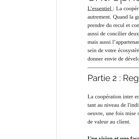
L’essentiel 
: La coopér
autrement. Quand la go
prendre du recul et con
aussi de concilier deu
mais aussi l’appartenan
sein de votre écosystèm
donner envie de dévelo
Partie 2 : Re
La coopération inter en
tant au niveau de l'in
oeuvre, une fois mise s
de valeur au client.   
Une vision et une fa