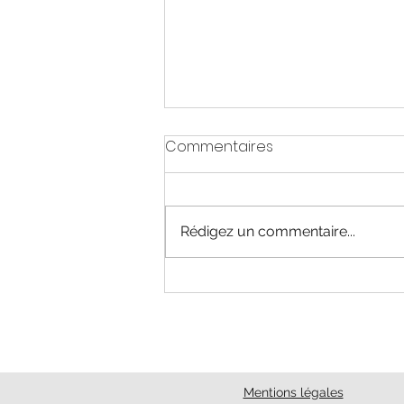
Commentaires
Rédigez un commentaire...
Mieux se connaître et
gagner en performance
avec la méthode Arc-En-
Ciel DISC ©®
Mentions légales