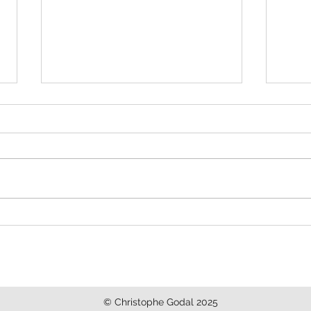
Les clés d'une coopération
Pour
inter-entreprises réussie !
inter
Webinaire en replay
© Christophe Godal 2025