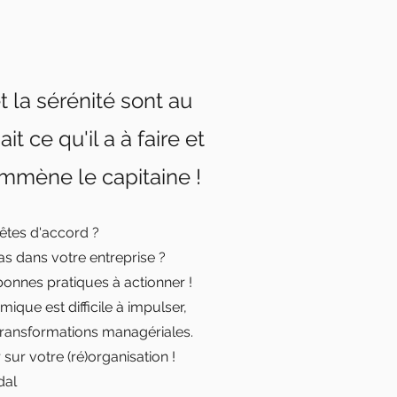
 la sérénité sont au
 ce qu'il a à faire et
emmène le capitaine !
êtes d'accord
?
as
dans votre entreprise ?
bonnes pratiques à actionner !
ique est difficile à impulser,
ransformations managériales.
r sur votre
(ré)
organisation !
dal