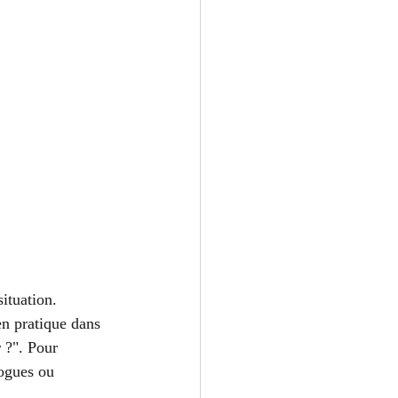
situation. 
en pratique dans 
r ?". Pour 
logues ou 