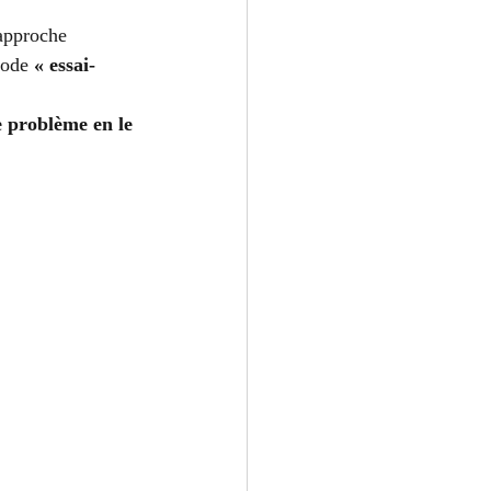
 approche 
mode 
« essai-
e problème en le 