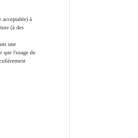
e acceptable) à 
ture (à des 
ans une 
r que l'usage du 
iculièrement 