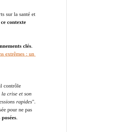
s sur la santé et 
ce contexte 
onnements clés
. 
ns extrêmes : un 
ul contrôle 
 la crise et son 
cessions rapides
".
sée pour ne pas 
s posées
.